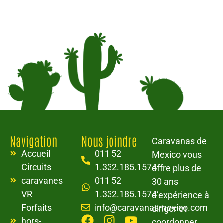
Navigation
Nous joindre
Caravanas de
Accueil
011 52
Mexico vous
Circuits
1.332.185.1574
offre plus de
caravanes
011 52
30 ans
VR
1.332.185.1574
d’expérience à
Forfaits
info@caravanasmexico.com
diriger et
hors-
coordonner